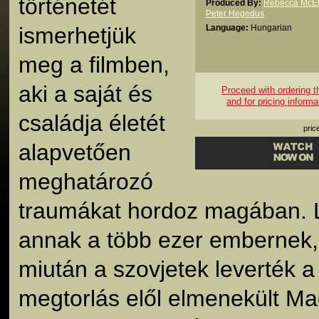
történetét
Produced By:
Rebecca McEl
Peter Hegedus
ismerhetjük
Language:
Hungarian
meg a filmben,
aki a saját és
Proceed with ordering thi
and for pricing informa
családja életét
pric
alapvetően
meghatározó
traumákat hordoz magában. Li
annak a több ezer embernek,
miután a szovjetek leverték a
megtorlás elől elmenekült Ma