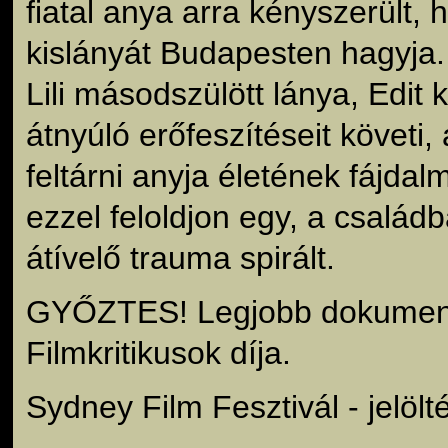
fiatal anya arra kényszerült, 
kislányát Budapesten hagyja
Lili másodszülött lánya, Edit
átnyúló erőfeszítéseit követi
feltárni anyja életének fájdalm
ezzel feloldjon egy, a család
átívelő trauma spirált.
GYŐZTES! Legjobb dokument
Filmkritikusok díja.
Sydney Film Fesztivál - jelölt