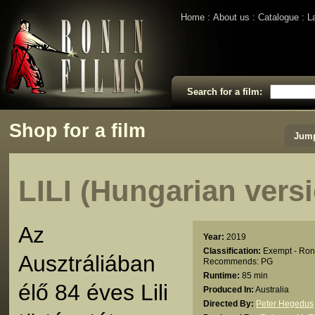
Home
About us
Catalogue
L
Search for a film:
Shop for a film
Jump
LILI (Hungarian vers
Az
Year:
2019
Classification:
Exempt - Ron
Ausztráliában
Recommends: PG
Runtime:
85 min
élő 84 éves Lili
Produced In:
Australia
Directed By:
Peter Hegedus